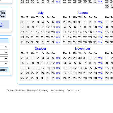
28
29
30
1
2
3
4
wk
26
27
28
29
30
31
1
wk
23
2
30
1
This
July
August
Year
Mo
Tu
We
Th
Fr
Sa
Su
Mo
Tu
We
Th
Fr
Sa
Su
Mo
T
30
1
2
3
4
5
6
wk
28
29
30
31
1
2
3
wk
1
2
st
ew
7
8
9
10
11
12
13
wk
4
5
6
7
8
9
10
wk
8
9
14
15
16
17
18
19
20
wk
11
12
13
14
15
16
17
wk
15
1
21
22
23
24
25
26
27
wk
18
19
20
21
22
23
24
wk
22
2
28
29
30
31
1
2
3
wk
25
26
27
28
29
30
31
wk
29
3
October
November
Mo
Tu
We
Th
Fr
Sa
Su
Mo
Tu
We
Th
Fr
Sa
Su
Mo
T
29
30
1
2
3
4
5
wk
27
28
29
30
31
1
2
wk
1
2
6
7
8
9
10
11
12
wk
3
4
5
6
7
8
9
wk
8
9
13
14
15
16
17
18
19
wk
10
11
12
13
14
15
16
wk
15
1
20
21
22
23
24
25
26
wk
17
18
19
20
21
22
23
wk
22
2
27
28
29
30
31
1
2
wk
24
25
26
27
28
29
30
wk
29
3
Online Services
Privacy & Security
Accessibility
Contact Us