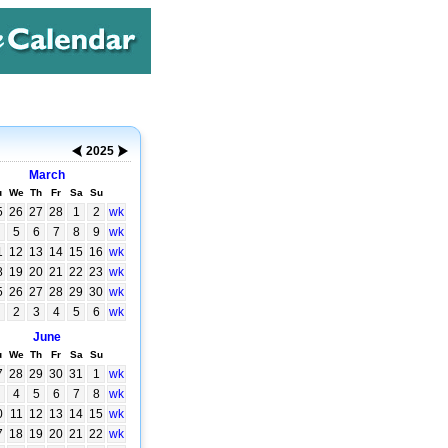
2025
March
u
We
Th
Fr
Sa
Su
5
26
27
28
1
2
wk
5
6
7
8
9
wk
1
12
13
14
15
16
wk
8
19
20
21
22
23
wk
5
26
27
28
29
30
wk
2
3
4
5
6
wk
June
u
We
Th
Fr
Sa
Su
7
28
29
30
31
1
wk
4
5
6
7
8
wk
0
11
12
13
14
15
wk
7
18
19
20
21
22
wk