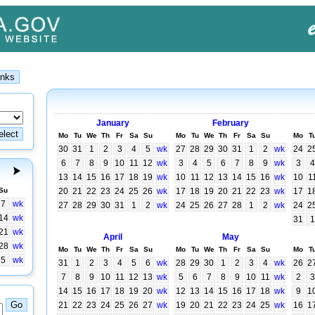
January
February
Mo
Tu
We
Th
Fr
Sa
Su
Mo
Tu
We
Th
Fr
Sa
Su
Mo
T
30
31
1
2
3
4
5
wk
27
28
29
30
31
1
2
wk
24
2
6
7
8
9
10
11
12
wk
3
4
5
6
7
8
9
wk
3
4
13
14
15
16
17
18
19
wk
10
11
12
13
14
15
16
wk
10
1
Su
20
21
22
23
24
25
26
wk
17
18
19
20
21
22
23
wk
17
1
7
wk
27
28
29
30
31
1
2
wk
24
25
26
27
28
1
2
wk
24
2
14
wk
31
1
21
wk
April
May
28
wk
Mo
Tu
We
Th
Fr
Sa
Su
Mo
Tu
We
Th
Fr
Sa
Su
Mo
T
5
wk
31
1
2
3
4
5
6
wk
28
29
30
1
2
3
4
wk
26
2
7
8
9
10
11
12
13
wk
5
6
7
8
9
10
11
wk
2
3
14
15
16
17
18
19
20
wk
12
13
14
15
16
17
18
wk
9
1
21
22
23
24
25
26
27
wk
19
20
21
22
23
24
25
wk
16
1