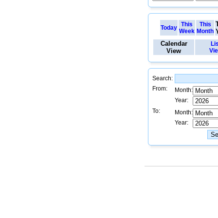
This
This
Today
Week
Month
Calendar
Li
View
Vi
Search:
From:
Month:
Year:
To:
Month:
Year: