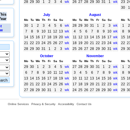
28
29
30
1
2
3
4
wk
26
27
28
29
30
31
1
wk
23
2
30
1
This
July
August
Year
Mo
Tu
We
Th
Fr
Sa
Su
Mo
Tu
We
Th
Fr
Sa
Su
Mo
T
30
1
2
3
4
5
6
wk
28
29
30
31
1
2
3
wk
1
2
st
ew
7
8
9
10
11
12
13
wk
4
5
6
7
8
9
10
wk
8
9
14
15
16
17
18
19
20
wk
11
12
13
14
15
16
17
wk
15
1
21
22
23
24
25
26
27
wk
18
19
20
21
22
23
24
wk
22
2
28
29
30
31
1
2
3
wk
25
26
27
28
29
30
31
wk
29
3
October
November
Mo
Tu
We
Th
Fr
Sa
Su
Mo
Tu
We
Th
Fr
Sa
Su
Mo
T
29
30
1
2
3
4
5
wk
27
28
29
30
31
1
2
wk
1
2
6
7
8
9
10
11
12
wk
3
4
5
6
7
8
9
wk
8
9
13
14
15
16
17
18
19
wk
10
11
12
13
14
15
16
wk
15
1
20
21
22
23
24
25
26
wk
17
18
19
20
21
22
23
wk
22
2
27
28
29
30
31
1
2
wk
24
25
26
27
28
29
30
wk
29
3
Online Services
Privacy & Security
Accessibility
Contact Us