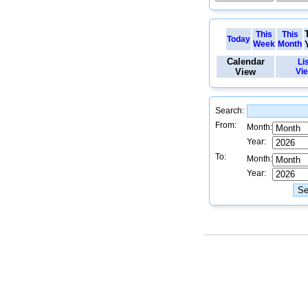
This
This
Today
Week
Month
Calendar
Li
View
Vi
Search:
From:
Month:
Year:
To:
Month:
Year: