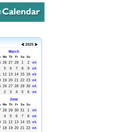
2025
March
u
We
Th
Fr
Sa
Su
5
26
27
28
1
2
wk
5
6
7
8
9
wk
1
12
13
14
15
16
wk
8
19
20
21
22
23
wk
5
26
27
28
29
30
wk
2
3
4
5
6
wk
June
u
We
Th
Fr
Sa
Su
7
28
29
30
31
1
wk
4
5
6
7
8
wk
0
11
12
13
14
15
wk
7
18
19
20
21
22
wk