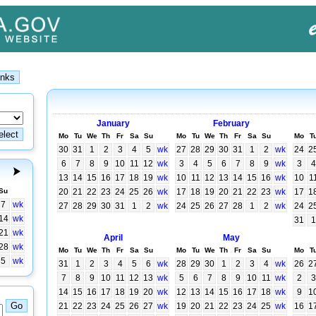
January
February
Mo
Tu
We
Th
Fr
Sa
Su
Mo
Tu
We
Th
Fr
Sa
Su
Mo
T
30
31
1
2
3
4
5
wk
27
28
29
30
31
1
2
wk
24
2
6
7
8
9
10
11
12
wk
3
4
5
6
7
8
9
wk
3
4
13
14
15
16
17
18
19
wk
10
11
12
13
14
15
16
wk
10
1
Su
20
21
22
23
24
25
26
wk
17
18
19
20
21
22
23
wk
17
1
7
wk
27
28
29
30
31
1
2
wk
24
25
26
27
28
1
2
wk
24
2
14
wk
31
1
21
wk
April
May
28
wk
Mo
Tu
We
Th
Fr
Sa
Su
Mo
Tu
We
Th
Fr
Sa
Su
Mo
T
5
wk
31
1
2
3
4
5
6
wk
28
29
30
1
2
3
4
wk
26
2
7
8
9
10
11
12
13
wk
5
6
7
8
9
10
11
wk
2
3
14
15
16
17
18
19
20
wk
12
13
14
15
16
17
18
wk
9
1
21
22
23
24
25
26
27
wk
19
20
21
22
23
24
25
wk
16
1