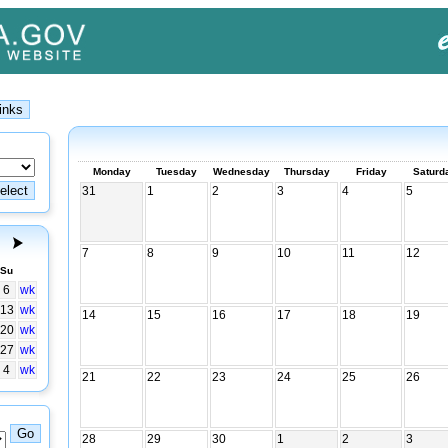
Monday
Tuesday
Wednesday
Thursday
Friday
Saturd
31
1
2
3
4
5
7
8
9
10
11
12
Su
6
wk
13
wk
14
15
16
17
18
19
20
wk
27
wk
4
wk
21
22
23
24
25
26
28
29
30
1
2
3