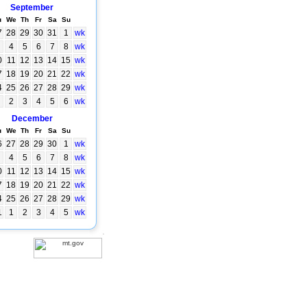
September
u
We
Th
Fr
Sa
Su
7
28
29
30
31
1
wk
4
5
6
7
8
wk
0
11
12
13
14
15
wk
7
18
19
20
21
22
wk
4
25
26
27
28
29
wk
2
3
4
5
6
wk
December
u
We
Th
Fr
Sa
Su
6
27
28
29
30
1
wk
4
5
6
7
8
wk
0
11
12
13
14
15
wk
7
18
19
20
21
22
wk
4
25
26
27
28
29
wk
1
1
2
3
4
5
wk