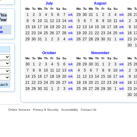
July
August
Mo
Tu
We
Th
Fr
Sa
Su
Mo
Tu
We
Th
Fr
Sa
Su
Mo
T
1
2
3
4
5
6
7
wk
29
30
31
1
2
3
4
wk
26
2
This
Year
8
9
10
11
12
13
14
wk
5
6
7
8
9
10
11
wk
2
3
15
16
17
18
19
20
21
wk
12
13
14
15
16
17
18
wk
9
1
st
ew
22
23
24
25
26
27
28
wk
19
20
21
22
23
24
25
wk
16
1
29
30
31
1
2
3
4
wk
26
27
28
29
30
31
1
wk
23
2
30
1
October
November
Mo
Tu
We
Th
Fr
Sa
Su
Mo
Tu
We
Th
Fr
Sa
Su
Mo
T
30
1
2
3
4
5
6
wk
28
29
30
31
1
2
3
wk
25
2
7
8
9
10
11
12
13
wk
4
5
6
7
8
9
10
wk
2
3
14
15
16
17
18
19
20
wk
11
12
13
14
15
16
17
wk
9
1
21
22
23
24
25
26
27
wk
18
19
20
21
22
23
24
wk
16
1
28
29
30
31
1
2
3
wk
25
26
27
28
29
30
1
wk
23
2
30
3
Online Services
Privacy & Security
Accessibility
Contact Us