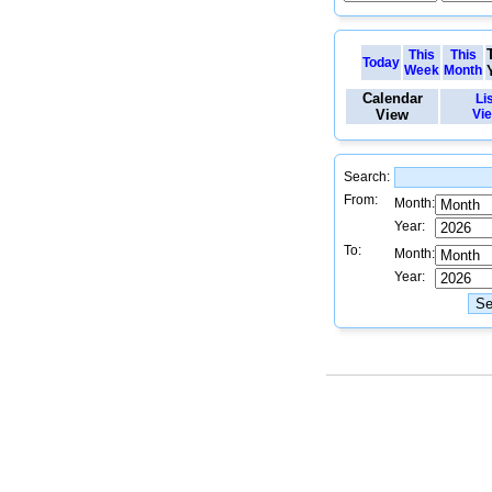
This
This
Today
Week
Month
Calendar
Li
View
Vi
Search:
From:
Month:
Year:
To:
Month:
Year: