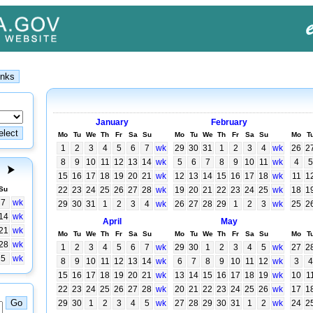
January
February
Mo
Tu
We
Th
Fr
Sa
Su
Mo
Tu
We
Th
Fr
Sa
Su
Mo
T
1
2
3
4
5
6
7
wk
29
30
31
1
2
3
4
wk
26
2
8
9
10
11
12
13
14
wk
5
6
7
8
9
10
11
wk
4
5
15
16
17
18
19
20
21
wk
12
13
14
15
16
17
18
wk
11
1
Su
22
23
24
25
26
27
28
wk
19
20
21
22
23
24
25
wk
18
1
7
wk
29
30
31
1
2
3
4
wk
26
27
28
29
1
2
3
wk
25
2
14
wk
April
May
21
wk
Mo
Tu
We
Th
Fr
Sa
Su
Mo
Tu
We
Th
Fr
Sa
Su
Mo
T
28
wk
1
2
3
4
5
6
7
wk
29
30
1
2
3
4
5
wk
27
2
5
wk
8
9
10
11
12
13
14
wk
6
7
8
9
10
11
12
wk
3
4
15
16
17
18
19
20
21
wk
13
14
15
16
17
18
19
wk
10
1
22
23
24
25
26
27
28
wk
20
21
22
23
24
25
26
wk
17
1
29
30
1
2
3
4
5
wk
27
28
29
30
31
1
2
wk
24
2