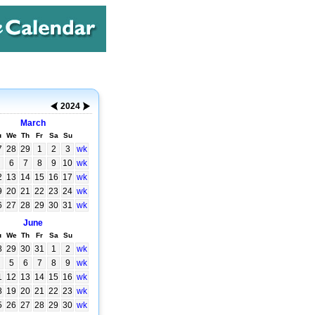
2024
March
u
We
Th
Fr
Sa
Su
7
28
29
1
2
3
wk
6
7
8
9
10
wk
2
13
14
15
16
17
wk
9
20
21
22
23
24
wk
6
27
28
29
30
31
wk
June
u
We
Th
Fr
Sa
Su
8
29
30
31
1
2
wk
5
6
7
8
9
wk
1
12
13
14
15
16
wk
8
19
20
21
22
23
wk
5
26
27
28
29
30
wk