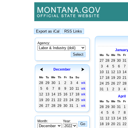
Agency:
Januar
Mo
Tu
We
Th
Fr
27
28
29
30
31
3
4
5
6
7
December
10
11
12
13
14
Mo
Tu
We
Th
Fr
Sa
Su
17
18
19
20
21
28
29
30
1
2
3
4
wk
24
25
26
27
28
5
6
7
8
9
10
11
wk
31
1
2
3
4
12
13
14
15
16
17
18
wk
April
19
20
21
22
23
24
25
wk
Mo
Tu
We
Th
Fr
26
27
28
29
30
31
1
wk
28
29
30
31
1
4
5
6
7
8
11
12
13
14
15
Month:
Year:
18
19
20
21
22